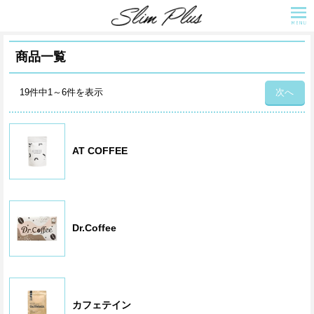
メ
ニ
ュ
商品一覧
ー
投
19件中1～6件を表示
次へ
稿
ナ
AT COFFEE
ビ
ゲ
ー
Dr.Coffee
シ
ョ
カフェテイン
ン